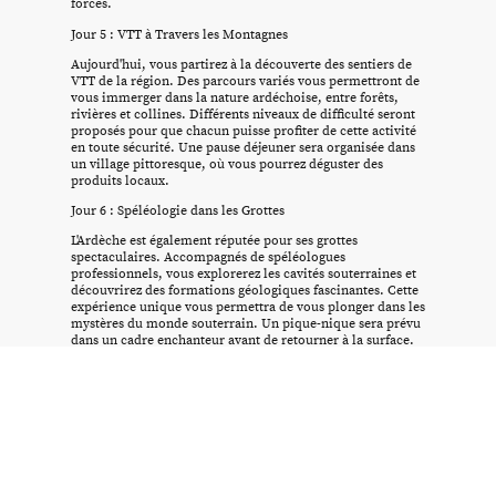
forces.
Jour 5 : VTT à Travers les Montagnes
Aujourd'hui, vous partirez à la découverte des sentiers de
VTT de la région. Des parcours variés vous permettront de
vous immerger dans la nature ardéchoise, entre forêts,
rivières et collines. Différents niveaux de difficulté seront
proposés pour que chacun puisse profiter de cette activité
en toute sécurité. Une pause déjeuner sera organisée dans
un village pittoresque, où vous pourrez déguster des
produits locaux.
Jour 6 : Spéléologie dans les Grottes
L'Ardèche est également réputée pour ses grottes
spectaculaires. Accompagnés de spéléologues
professionnels, vous explorerez les cavités souterraines et
découvrirez des formations géologiques fascinantes. Cette
expérience unique vous permettra de vous plonger dans les
mystères du monde souterrain. Un pique-nique sera prévu
dans un cadre enchanteur avant de retourner à la surface.
Jour 7 : Yoga et Relaxation
Après une semaine riche en aventures, prenez le temps de
vous détendre et de vous ressourcer. Une séance de yoga en
plein air vous aidera à relâcher les tensions et à revitaliser
votre corps et votre esprit. Ensuite, vous pourrez profiter
d'un massage relaxant ou d'une baignade dans une piscine
naturelle. En soirée, un dîner d'adieu sera organisé pour