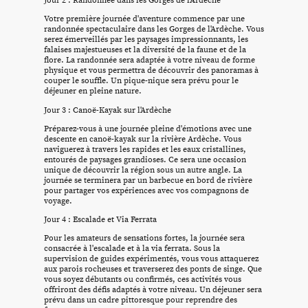
Jour 2 : Randonnée dans les Gorges de l'Ardèche
Votre première journée d'aventure commence par une
randonnée spectaculaire dans les Gorges de l'Ardèche. Vous
serez émerveillés par les paysages impressionnants, les
falaises majestueuses et la diversité de la faune et de la
flore. La randonnée sera adaptée à votre niveau de forme
physique et vous permettra de découvrir des panoramas à
couper le souffle. Un pique-nique sera prévu pour le
déjeuner en pleine nature.
Jour 3 : Canoë-Kayak sur l'Ardèche
Préparez-vous à une journée pleine d'émotions avec une
descente en canoë-kayak sur la rivière Ardèche. Vous
naviguerez à travers les rapides et les eaux cristallines,
entourés de paysages grandioses. Ce sera une occasion
unique de découvrir la région sous un autre angle. La
journée se terminera par un barbecue en bord de rivière
pour partager vos expériences avec vos compagnons de
voyage.
Jour 4 : Escalade et Via Ferrata
Pour les amateurs de sensations fortes, la journée sera
consacrée à l'escalade et à la via ferrata. Sous la
supervision de guides expérimentés, vous vous attaquerez
aux parois rocheuses et traverserez des ponts de singe. Que
vous soyez débutants ou confirmés, ces activités vous
offriront des défis adaptés à votre niveau. Un déjeuner sera
prévu dans un cadre pittoresque pour reprendre des